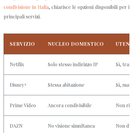
condivisione in Italia
, chiarisce le opzioni disponibili per i
principali servizi.
SERVIZIO
NUCLEO DOMESTICO
UTENT
Netflix
Solo stesso indirizzo IP
Sì, tras
Disney+
Stessa abitazione
Sì, max 
Prime Video
Ancora condivisibile
Non ric
DAZN
No visione simultanea
Non dis