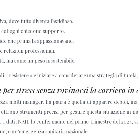
iva, dove tutto diventa fastidioso.
o colleghi chiedono supporto.
fide che prima la appassionavano.
 relazioni professionali.
à, ma come un peso insostenibile.
 « resistere » e iniziare a considerare una strategia di tutela, 
per stress senza rovinarsi la carriera in
izza molti manager. La paura è quella di apparire deboli, in
ro offrono strumenti precisi per gestire questa situazione in m
. I dati INAIL lo confermano: nel primo trimestre del 2024, si
suo, è un’emergenza sanitaria nazionale.