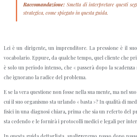
Raccomandazione:
Smetta di interpretare questi segn
strategica, come spiegato in questa guida.
Lei è un dirigente, un imprenditore. La pressione è il su
vocabolario. Eppure, da qualche tempo, quel cliente che pri
è solo un periodo intenso, che « passerà dopo la scadenza »
che ignorano la radice del problema.
E se la vera questione non fosse nella sua mente, ma nel suo 
cui il suo organismo sta urlando « basta »? In qualità di medi
fisici in una diagnosi chiara, prima che sia un referto del 
sta cedendo e le fornirà i protocolli medici e legali per in
In questa guida dettagliata, analizzeremo passo dopo passo 