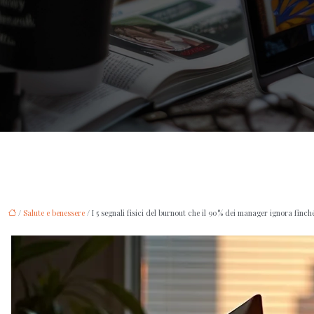
/
Salute e benessere
/ I 5 segnali fisici del burnout che il 90% dei manager ignora finc