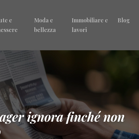
ute e
Moda e
Immobiliare e
Blog
essere
bellezza
lavori
nager ignora finché non
o