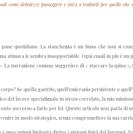
ali come debolezze passeggere e inizi a trattarli per quello che
o pane quotidiano. La stanchezza è un lusso che non si con
ma stimava le sembra insopportabile. Ogni email in più è un p
. La narrazione comune suggerisce di « staccare la spina », f
corpo? Se quella gastrite, quell’emicrania persistente o quell’
co del lavoro specializzato in stress correlato, la mia mission
pronto soccorso a farlo per lei. Questo articolo non parla di s
tervenire in modo strategico, senza compromettere la sua carri
i meccanismi biologici dietro i sintomi fisici del burnout. 