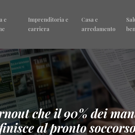
a e
Imprenditoria e
Casa e
Sal
ne
carriera
arredamento
ben
 burnout che il 90% dei ma
finisce al pronto soccors