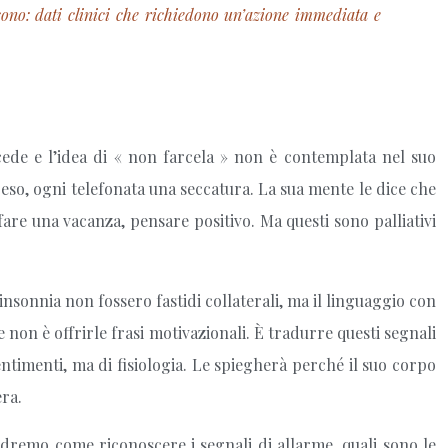
 sono: dati clinici che richiedono un’azione immediata e
cede e l’idea di « non farcela » non è contemplata nel suo
eso, ogni telefonata una seccatura. La sua mente le dice che
are una vacanza, pensare positivo. Ma questi sono palliativi
insonnia non fossero fastidi collaterali, ma il linguaggio con
e non è offrirle frasi motivazionali. È tradurre questi segnali
entimenti, ma di fisiologia. Le spiegherà perché il suo corpo
era.
Vedremo come riconoscere i segnali di allarme, quali sono le